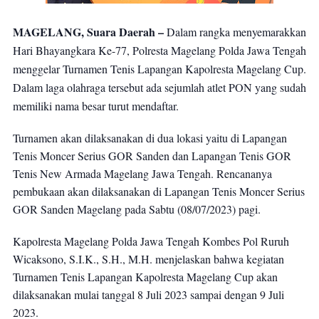
MAGELANG, Suara Daerah –
Dalam rangka menyemarakkan
Hari Bhayangkara Ke-77, Polresta Magelang Polda Jawa Tengah
menggelar Turnamen Tenis Lapangan Kapolresta Magelang Cup.
Dalam laga olahraga tersebut ada sejumlah atlet PON yang sudah
memiliki nama besar turut mendaftar.
Turnamen akan dilaksanakan di dua lokasi yaitu di Lapangan
Tenis Moncer Serius GOR Sanden dan Lapangan Tenis GOR
Tenis New Armada Magelang Jawa Tengah. Rencananya
pembukaan akan dilaksanakan di Lapangan Tenis Moncer Serius
GOR Sanden Magelang pada Sabtu (08/07/2023) pagi.
Kapolresta Magelang Polda Jawa Tengah Kombes Pol Ruruh
Wicaksono, S.I.K., S.H., M.H. menjelaskan bahwa kegiatan
Turnamen Tenis Lapangan Kapolresta Magelang Cup akan
dilaksanakan mulai tanggal 8 Juli 2023 sampai dengan 9 Juli
2023.