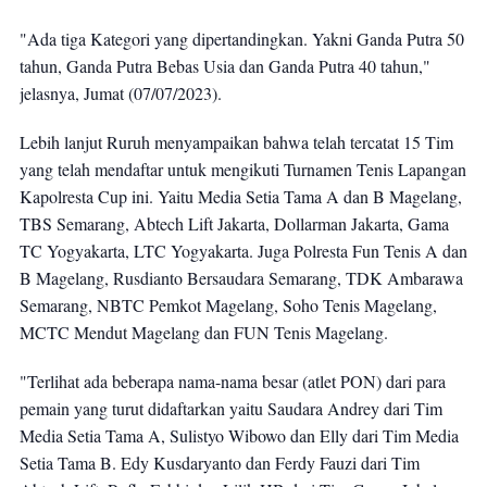
"Ada tiga Kategori yang dipertandingkan. Yakni Ganda Putra 50
tahun, Ganda Putra Bebas Usia dan Ganda Putra 40 tahun,"
jelasnya, Jumat (07/07/2023).
Lebih lanjut Ruruh menyampaikan bahwa telah tercatat 15 Tim
yang telah mendaftar untuk mengikuti Turnamen Tenis Lapangan
Kapolresta Cup ini. Yaitu Media Setia Tama A dan B Magelang,
TBS Semarang, Abtech Lift Jakarta, Dollarman Jakarta, Gama
TC Yogyakarta, LTC Yogyakarta. Juga Polresta Fun Tenis A dan
B Magelang, Rusdianto Bersaudara Semarang, TDK Ambarawa
Semarang, NBTC Pemkot Magelang, Soho Tenis Magelang,
MCTC Mendut Magelang dan FUN Tenis Magelang.
"Terlihat ada beberapa nama-nama besar (atlet PON) dari para
pemain yang turut didaftarkan yaitu Saudara Andrey dari Tim
Media Setia Tama A, Sulistyo Wibowo dan Elly dari Tim Media
Setia Tama B. Edy Kusdaryanto dan Ferdy Fauzi dari Tim