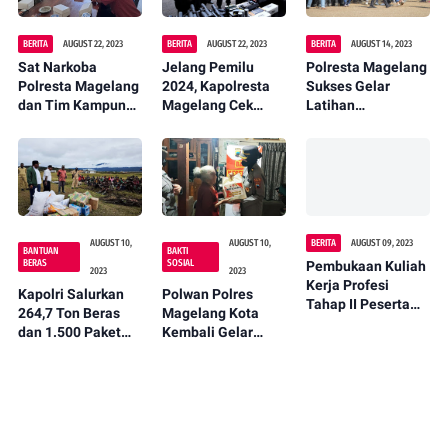
BERITA
AUGUST 22, 2023
BERITA
AUGUST 22, 2023
BERITA
AUGUST 14, 2023
Sat Narkoba
Jelang Pemilu
Polresta Magelang
Polresta Magelang
2024, Kapolresta
Sukses Gelar
dan Tim Kampung
Magelang Cek
Latihan
Bebas Narkoba
Kesiapan Personel
Sispamkota
Adakan Sosialiasi
Sat Samapta dan
Rayonisasi Kedu
di Desa Tempurejo
Almatsus
Raya
AUGUST 10,
AUGUST 10,
BERITA
AUGUST 09, 2023
BANTUAN
BAKTI
BERAS
SOSIAL
Pembukaan Kuliah
2023
2023
Kerja Profesi
Kapolri Salurkan
Polwan Polres
Tahap II Peserta
264,7 Ton Beras
Magelang Kota
Didik Sespimmen
dan 1.500 Paket
Kembali Gelar
Polri di Polresta
Sembako untuk
Bakti Kesehatan,
Magelang
Warga Papua yang
Bakti Sosial dan
Terdampak
Bakti Religi
Kekeringan