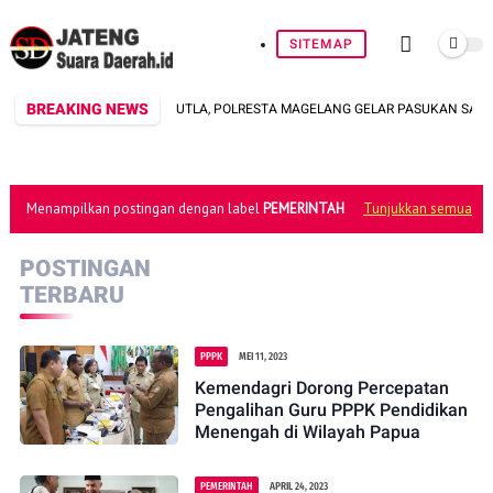
SITEMAP
BREAKING NEWS
ANTISIPASI KARHUTLA, POLRESTA MAGELANG GELAR PASUKAN SATGAS 
Menampilkan postingan dengan label
PEMERINTAH
Tunjukkan semua
POSTINGAN
TERBARU
PPPK
MEI 11, 2023
Kemendagri Dorong Percepatan
Pengalihan Guru PPPK Pendidikan
Menengah di Wilayah Papua
PEMERINTAH
APRIL 24, 2023