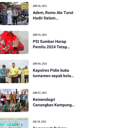
JUNI 28, 2023
Adem, Romo Ale Turut
Hadir Dalam
Pengamanan Salat
Idul Adha di Muntilan
JUNI 10, 2023
PSI Sumbar Harap
Pemilu 2024 Tetap
Sistem Proporsional
Terbuka
JUNI 06, 2023
Kapolres Pidie buka
turnamen sepak bola
Piala M 9 JR
Championship ke - I
JUNI 07, 2023
Kemendagri
Canangkan Kampung
Tertib Adminduk dan
Launching IKD di
Kabupaten Fakfak
JULI 18, 2023