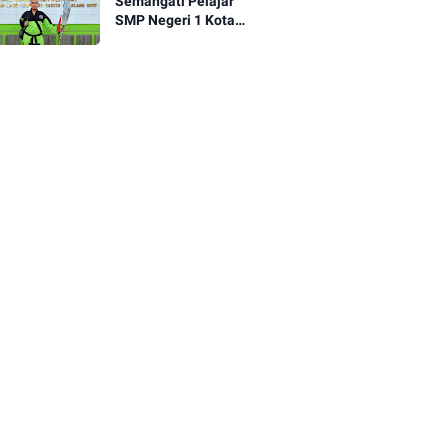
Semangati Pelajar
SMP Negeri 1 Kota
Magelang, Akbar
Ridho Hartono Unjuk
Keterampilan