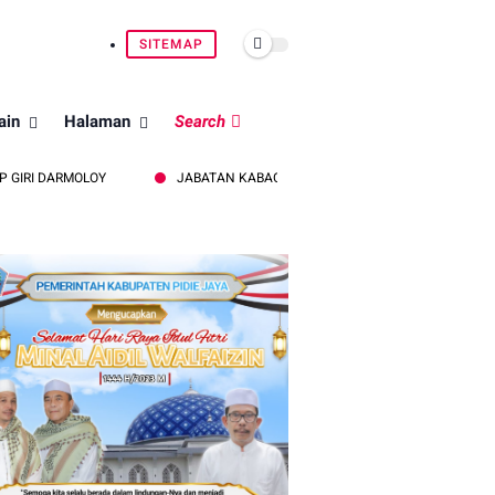
SITEMAP
ain
Halaman
Search
OLOY
JABATAN KABAG OPS, KABAG LOG DAN KASATLANTAS POLRES