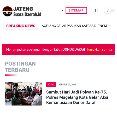
SITEMAP
BREAKING NEWS
I KARHUTLA, POLRESTA MAGELANG GELAR PASUKAN SATGAS DI TNGM JURANG 
Menampilkan postingan dengan label
DONOR DARAH
Tunjukkan semua
POSTINGAN
TERBARU
SOSIAL
AGUSTUS 07, 2023
Sambut Hari Jadi Polwan Ke-75,
Polres Magelang Kota Gelar Aksi
Kemanusiaan Donor Darah